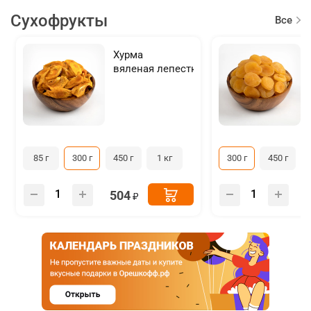
Сухофрукты
Все
товар
Хурма
вяленая лепестки
85 г
300 г
450 г
1 кг
300 г
450 г
504