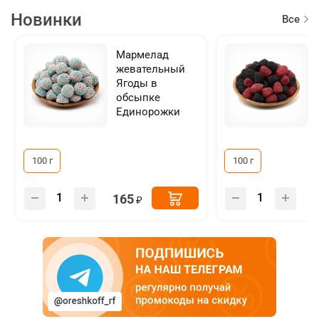
Новинки
Все
товар
Мармелад
жевательный
Ягоды в
обсыпке
Единорожки
100 г
100 г
165