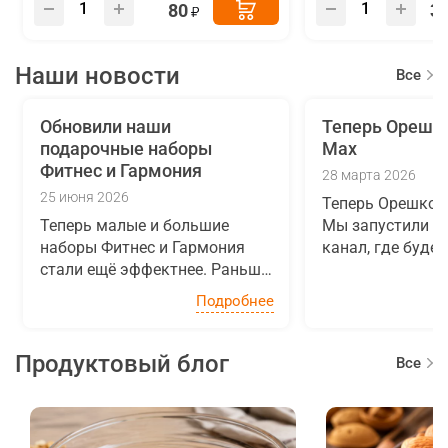
80
3
Наши новости
Все
новост
Обновили наши
Теперь Орешко
подарочные наборы
Max
Фитнес и Гармония
28 марта 2026
25 июня 2026
Теперь Орешкоф
Теперь малые и большие
Мы запустили с
наборы Фитнес и Гармония
канал, где буде
стали ещё эффектнее. Раньше
новинками, акц
вся красота содержимого
полезными факт
Подробнее
скрывалась под закрытой
и сухофруктах и
крышкой, а теперь мы
Вас вкусными идеями
заменили её на стильную
на канал...
Продуктовый блог
Все
крышку с круглым...