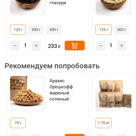
глазури
125 г
300 г
450 г
125 г
300 г
233
Рекомендуем попробовать
Арахис
Орешкофф
жареный
соленый
75 г
1.75 кг