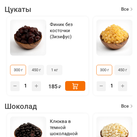
Цукаты
Все
товар
Финик без
косточки
(Зизифус)
300 г
450 г
1 кг
300 г
450 г
185
Шоколад
Все
товар
Клюква в
темной
шоколадной