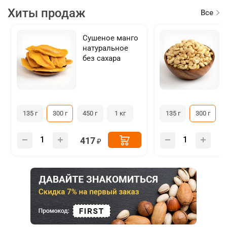
Хиты продаж
Все
товар
Сушеное манго
натуральное
без сахара
135 г
300 г
450 г
1 кг
135 г
300 г
417